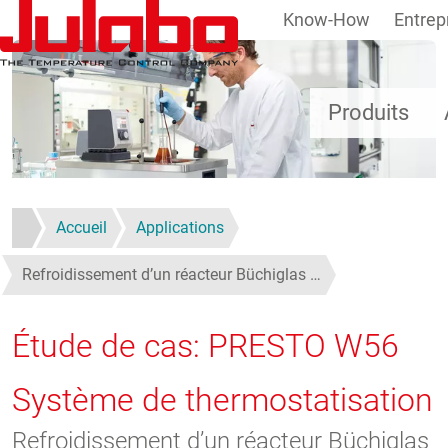
Know-How
Entrep
Aller au contenu principal
Produits
Accueil
Applications
Refroidissement d’un réacteur Büchiglas …
Étude de cas: PRESTO W56
Système de thermostatisation
Refroidissement d’un réacteur Büchiglas