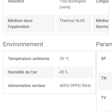
Réacteur
100l Büchiglas
Longueur
(verre)
Médium dans
Thermal HL60
Médium 
l'application
thermoré
Environnement
Param
Température ambiante
20 °C
XP
Humidité de l'air
45 %
TN
Alimentation secteur
400V/3PPE/50Hz
TV