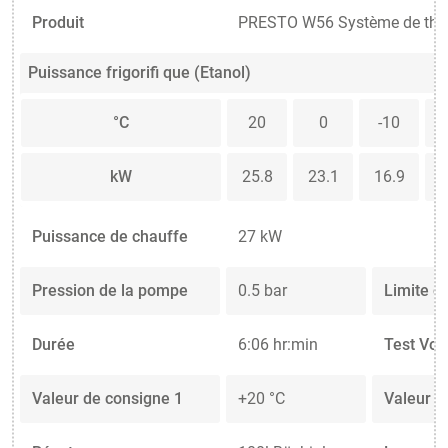
Produit
PRESTO W56 Système de ther
Puissance frigorifi que (Etanol)
°C
20
0
-10
kW
25.8
23.1
16.9
1
Puissance de chauffe
27 kW
Pression de la pompe
0.5 bar
Limite d
Durée
6:06 hr:min
Test Vo
Valeur de consigne 1
+20 °C
Valeur d