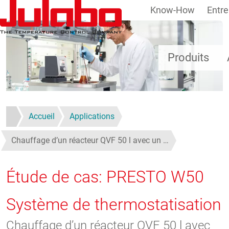
Know-How
Entre
Aller au contenu principal
Produits
Accueil
Applications
Chauffage d’un réacteur QVF 50 l avec un …
Étude de cas: PRESTO W50
Système de thermostatisation
Chauffage d’un réacteur QVF 50 l avec