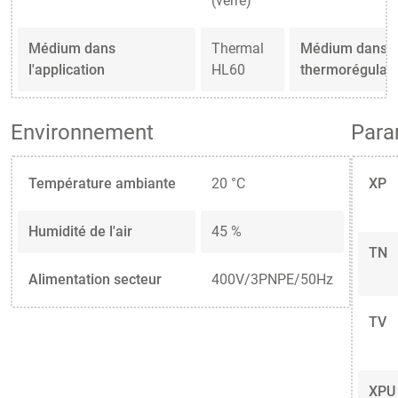
(verre)
Médium dans
Thermal
Médium dans l
l'application
HL60
thermorégulat
Environnement
Para
Température ambiante
20 °C
XP
Humidité de l'air
45 %
TN
Alimentation secteur
400V/3PNPE/50Hz
TV
XPU