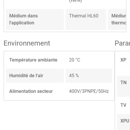
(verre)
Médium dans
Thermal HL60
Médium 
l'application
thermoré
Environnement
Para
Température ambiante
20 °C
XP
Humidité de l'air
45 %
TN
Alimentation secteur
400V/3PNPE/50Hz
TV
XPU