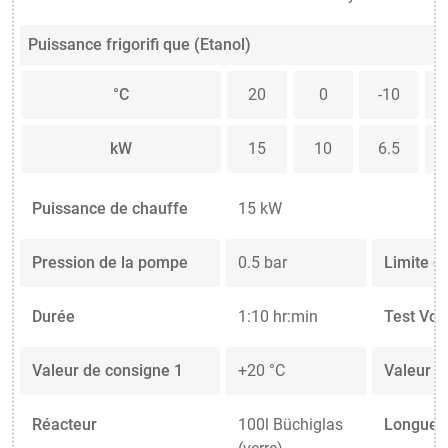
Puissance frigorifi que (Etanol)
°C
20
0
-10
kW
15
10
6.5
Puissance de chauffe
15 kW
Pression de la pompe
0.5 bar
Limite d
Durée
1:10 hr:min
Test Vo
Valeur de consigne 1
+20 °C
Valeur d
Réacteur
100l Büchiglas
Longueur