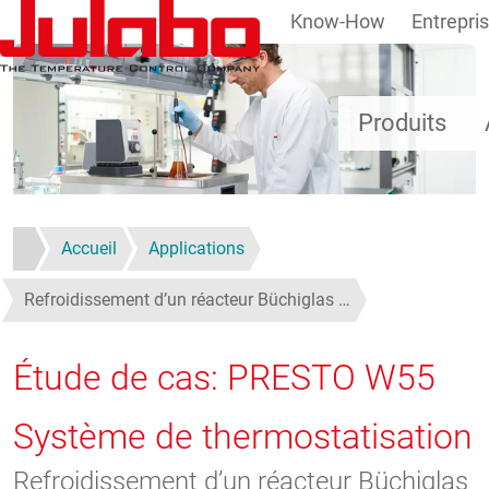
Know-How
Entrepri
Aller au contenu principal
Produits
Accueil
Applications
Refroidissement d’un réacteur Büchiglas …
Étude de cas: PRESTO W55
Système de thermostatisation
Refroidissement d’un réacteur Büchiglas