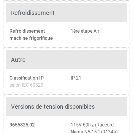
Refroidissement
Refroidissement
1ère étape Air
machine frigorifique
Autre
Classification IP
IP 21
selon IEC 60529
Versions de tension disponibles
9655825.02
115V 60Hz (Raccord
Nema N5-15 ) (R134a)