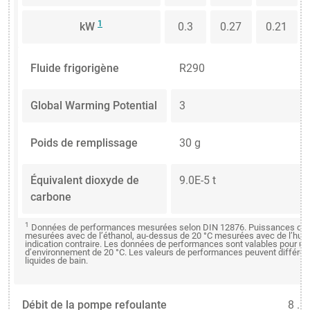
1
kW
0.3
0.27
0.21
Fluide frigorigène
R290
Global Warming Potential
3
Poids de remplissage
30 g
Équivalent dioxyde de
9.0E-5 t
carbone
1
Données de performances mesurées selon DIN 12876. Puissances de fr
mesurées avec de l’éthanol, au-dessus de 20 °C mesurées avec de l’huil
indication contraire. Les données de performances sont valables pour u
d’environnement de 20 °C. Les valeurs de performances peuvent différer 
liquides de bain.
Débit de la pompe refoulante
8 ...