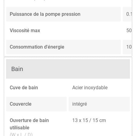
Puissance de la pompe pression
0.1 .
Viscosité max
50 c
Consommation d'énergie
10 A
Bain
Cuve de bain
Acier inoxydable
Couvercle
intégré
Ouverture de bain
13 x 15 / 15 cm
utilisable
(W x L / D)