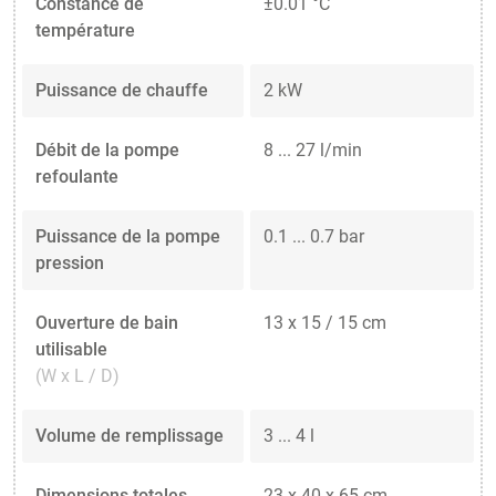
Constance de
±0.01 °C
température
Puissance de chauffe
2 kW
Débit de la pompe
8 ... 27 l/min
refoulante
Puissance de la pompe
0.1 ... 0.7 bar
pression
Ouverture de bain
13 x 15 / 15 cm
utilisable
(W x L / D)
Volume de remplissage
3 ... 4 l
Dimensions totales
23 x 40 x 65 cm