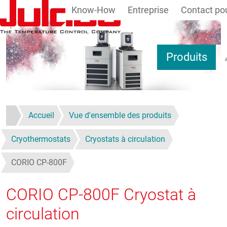
Know-How
Entreprise
Contact pou
Aller au contenu principal
Produits
Accueil
Vue d'ensemble des produits
Cryothermostats
Cryostats à circulation
CORIO CP-800F
CORIO CP-800F
Cryostat à
circulation