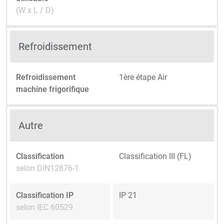
(W x L / D)
Refroidissement
Refroidissement
1ère étape Air
machine frigorifique
Autre
Classification
Classification III (FL)
selon DIN12876-1
Classification IP
IP 21
selon IEC 60529