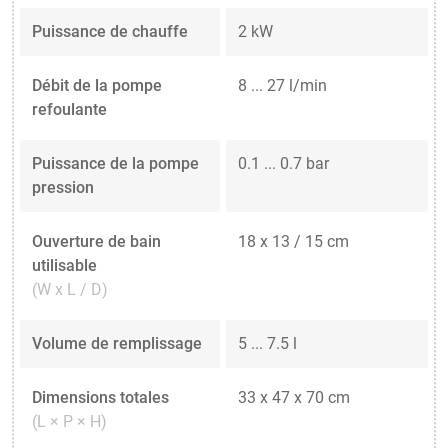
Puissance de chauffe
2 kW
Débit de la pompe
8 ... 27 l/min
refoulante
Puissance de la pompe
0.1 ... 0.7 bar
pression
Ouverture de bain
18 x 13 / 15 cm
utilisable
(W x L / D)
Volume de remplissage
5 ... 7.5 l
Dimensions totales
33 x 47 x 70 cm
(L × P × H)