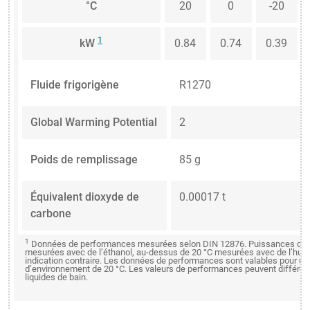
°C
20
0
-20
1
kW
0.84
0.74
0.39
Fluide frigorigène
R1270
Global Warming Potential
2
Poids de remplissage
85 g
Équivalent dioxyde de
0.00017 t
carbone
1
Données de performances mesurées selon DIN 12876. Puissances de fr
mesurées avec de l’éthanol, au-dessus de 20 °C mesurées avec de l’huil
indication contraire. Les données de performances sont valables pour u
d’environnement de 20 °C. Les valeurs de performances peuvent différer 
liquides de bain.