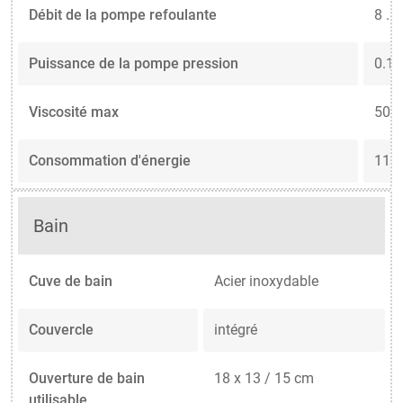
Débit de la pompe refoulante
8 ...
Puissance de la pompe pression
0.1 .
Viscosité max
50 c
Consommation d'énergie
11 A
Bain
Cuve de bain
Acier inoxydable
Couvercle
intégré
Ouverture de bain
18 x 13 / 15 cm
utilisable