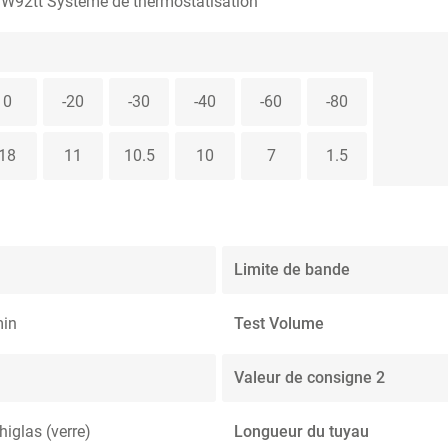
92tt Système de thermostatisation
0
-20
-30
-40
-60
-80
18
11
10.5
10
7
1.5
Limite de bande
min
Test Volume
Valeur de consigne 2
iglas (verre)
Longueur du tuyau