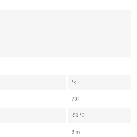
°k
70 l
-50 °C
3 m