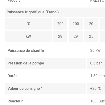
Produit
PRESTO W
Puissance frigorifi que (Etanol)
°C
200
100
20
kW
29
29
25
Puissance de chauffe
36 kW
Pression de la pompe
0.5 bar
Durée
1:50 hr:
Valeur de consigne 1
+20 °C
Réacteur
100l Büch