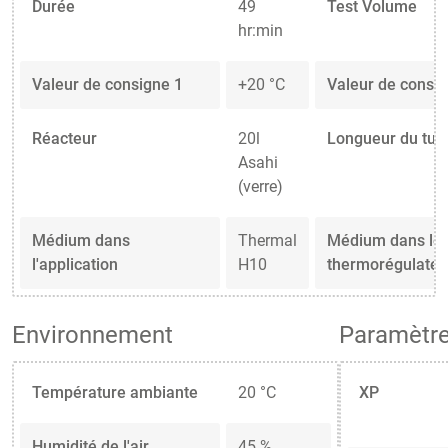
Durée
49
Test Volume
hr:min
Valeur de consigne 1
+20 °C
Valeur de consig
Réacteur
20l
Longueur du tuy
Asahi
(verre)
Médium dans
Thermal
Médium dans le
l'application
H10
thermorégulateu
Environnement
Paramètre
Température ambiante
20 °C
XP
Humidité de l'air
45 %