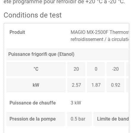
été programmé pour refroidir de +20 °C à -20 °C.
Conditions de test
Produit
MAGIO MX-2500F Thermostat
refroidissement / à circulatio
Puissance frigorifi que (Etanol)
°C
20
0
-20
kW
2.57
1.87
0.92
0
Puissance de chauffe
3 kW
Pression de la pompe
0.5 bar
Limite de bande