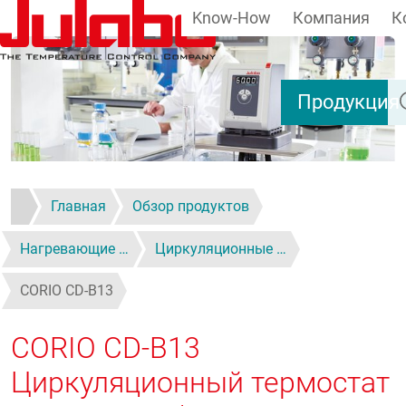
Know-How
Компания
К
Перейти к основному содержанию
По
Продукция
Главная
Обзор продуктов
Нагревающие …
Циркуляционные …
CORIO CD-B13
CORIO CD-B13
Циркуляционный термостат