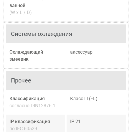
ванной
(W x L / D)
Системы охлаждения
Охлаждающий
аксессуар
змеевик
Прочее
Классификация
Класс III (FL)
согласно DIN12876-1
IP классификация
IP 21
по IEC 60529