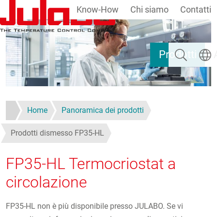
Know-How
Chi siamo
Contatti
Salta al contenuto principale
Ricerca
Selezi
Prodotti
Home
Panoramica dei prodotti
Prodotti dismesso FP35-HL
FP35-HL Termocriostat a
circolazione
FP35-HL non è più disponibile presso JULABO. Se vi