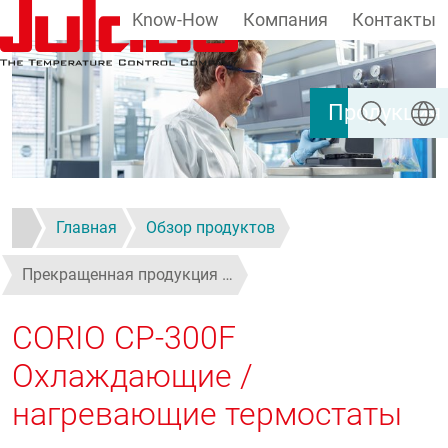
Know-How
Компания
Контакты
Перейти к основному содержанию
Поиск
Выбер
Продукция
Главная
Обзор продуктов
Прекращенная продукция …
CORIO CP-300F
Охлаждающие /
нагревающие термостаты