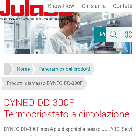
Know-How
Chi siamo
Contatti
Salta al contenuto principale
Ricerca
Selezi
Prodotti
Home
Panoramica dei prodotti
Prodotti dismesso DYNEO DD-300F
DYNEO DD-300F
Termocriostato a circolazione
DYNEO DD-300F non è più disponibile presso JULABO. Se vi