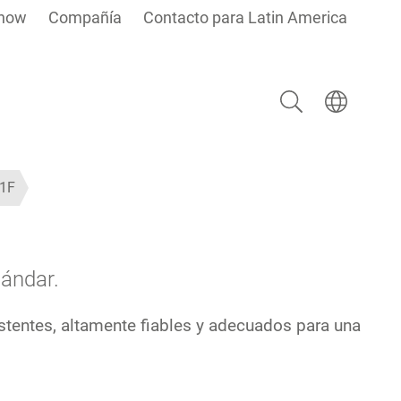
how
Compañía
Contacto para Latin America
Buscar
Seleccionar i
1F
tándar.
istentes, altamente fiables y adecuados para una