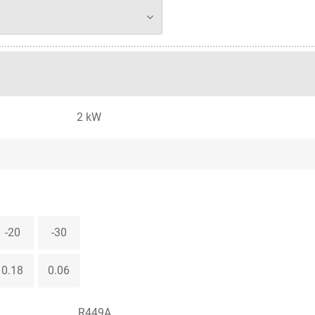
2 kW
-20
-30
0.18
0.06
R449A