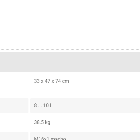
33 x 47 x 74 cm
8 ... 10 l
38.5 kg
M16x1 macho