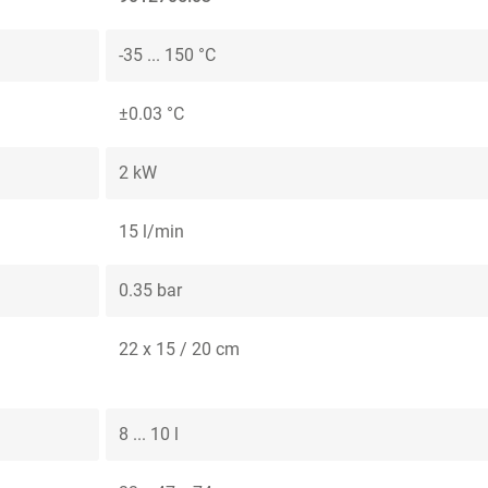
-35 ... 150 °C
±0.03 °C
2 kW
15 l/min
0.35 bar
22 x 15 / 20 cm
8 ... 10 l